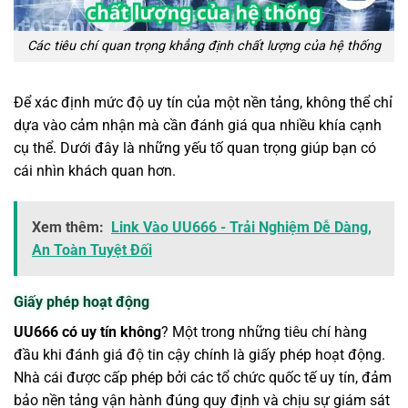
Các tiêu chí quan trọng khẳng định chất lượng của hệ thống
Để xác định mức độ uy tín của một nền tảng, không thể chỉ
dựa vào cảm nhận mà cần đánh giá qua nhiều khía cạnh
cụ thể. Dưới đây là những yếu tố quan trọng giúp bạn có
cái nhìn khách quan hơn.
Xem thêm:
Link Vào UU666 - Trải Nghiệm Dễ Dàng,
An Toàn Tuyệt Đối
Giấy phép hoạt động
UU666 có uy tín không
? Một trong những tiêu chí hàng
đầu khi đánh giá độ tin cậy chính là giấy phép hoạt động.
Nhà cái được cấp phép bởi các tổ chức quốc tế uy tín, đảm
bảo nền tảng vận hành đúng quy định và chịu sự giám sát