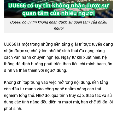
UU666 có uy tín không nhận được sự quan tâm của nhiều
người
UU666 là một trong những nền tảng giải trí trực tuyến đang
nhận được sự chú ý lớn nhờ hệ sinh thái đa dạng cùng
cách vận hành chuyên nghiệp. Ngay từ khi xuất hiện, hệ
thống đã định hướng phát triển theo tiêu chí minh bạch, ổn
định và thân thiện với người dùng.
Không chỉ tập trung vào việc mở rộng nội dung, nền tảng
còn đầu tư mạnh vào công nghệ nhằm nâng cao trải
nghiệm tổng thể. Nhờ đó, quá trình truy cập, thao tác và sử
dụng các tính năng đều diễn ra mượt mà, hạn chế tối đa lỗi
phát sinh.