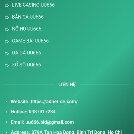
LIVE CASINO UU666
BẮN CÁ UU666
NỔ HŨ UU666
GAME BÀI UU666
ĐÁ GÀ UU666
XỔ SỐ UU666
LIÊN HỆ
Website:
https://adnet.de.com/
Hotline: 0937417234
Email:
uu666.bid@gmail.com
Address: 379A Tan Hoa Dong, Binh Tri Dong, Ho Chi