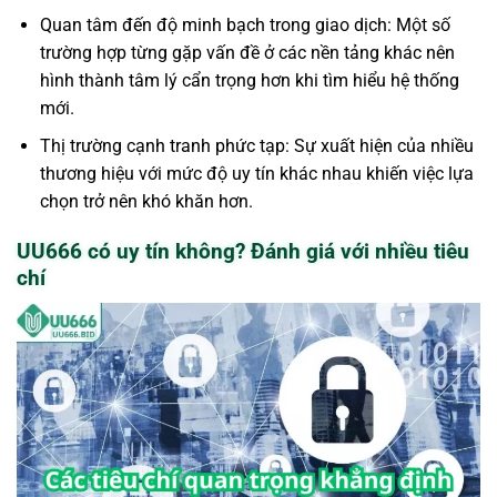
Quan tâm đến độ minh bạch trong giao dịch: Một số
trường hợp từng gặp vấn đề ở các nền tảng khác nên
hình thành tâm lý cẩn trọng hơn khi tìm hiểu hệ thống
mới.
Thị trường cạnh tranh phức tạp: Sự xuất hiện của nhiều
thương hiệu với mức độ uy tín khác nhau khiến việc lựa
chọn trở nên khó khăn hơn.
UU666 có uy tín không? Đánh giá với nhiều tiêu
chí