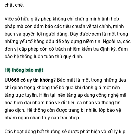
chặt chẽ.
Việc sở hữu giấy phép không chỉ chứng minh tính hợp
pháp mà còn đảm bảo các tiêu chuẩn về tài chính, minh
bạch và quyền lợi người dùng. Đây được xem là một trong
những yếu tố hàng đầu để xây dựng niềm tin. Ngoài ra, các
đơn vị cấp phép còn có trách nhiệm kiểm tra định kỳ, đảm
bảo hệ thống luôn tuân thủ quy định.
Hệ thống bảo mật
UU666 có uy tín không
? Bảo mật là một trong những tiêu
chí quan trọng không thể bỏ qua khi đánh giá một nền
tảng trực tuyến. Hiện tại, nền tảng áp dụng công nghệ mã
hóa hiện đại nhằm bảo vệ dữ liệu cá nhân và thông tin
giao dịch. Hệ thống còn được trang bị nhiều lớp bảo vệ
nhằm ngăn chặn truy cập trái phép.
Các hoạt động bất thường sẽ được phát hiện và xử lý kịp