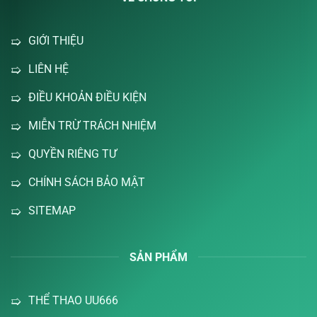
GIỚI THIỆU
LIÊN HỆ
ĐIỀU KHOẢN ĐIỀU KIỆN
MIỄN TRỪ TRÁCH NHIỆM
QUYỀN RIÊNG TƯ
CHÍNH SÁCH BẢO MẬT
SITEMAP
SẢN PHẨM
THỂ THAO UU666