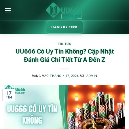
Bỏ
qua
nội
dung
ĐĂNG KÝ +58K
TIN TỨC
UU666 Có Uy Tín Không? Cập Nhật
Đánh Giá Chi Tiết Từ A Đến Z
ĐĂNG VÀO
THÁNG 4 17, 2026
BỞI
ADMIN
17
Th4